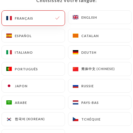
Choisissez votre langue:
Choisissez votre langue:
ENGLISH
ENGLISH
FRANÇAIS
FRANÇAIS
ESPAÑOL
ESPAÑOL
CATALAN
CATALAN
ITALIANO
ITALIANO
DEUTSH
DEUTSH
简体中文 (CHINESE)
简体中文 (CHINESE)
PORTUGUÊS
PORTUGUÊS
JAPON
JAPON
RUSSIE
RUSSIE
ARABE
ARABE
PAYS-BAS
PAYS-BAS
한국어 (KOREAN)
한국어 (KOREAN)
TCHÉQUIE
TCHÉQUIE