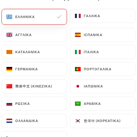
EL
ΜΕΝΟΎ
ΓΑΛΛΙΚΆ
ΓΑΛΛΙΚΆ
ΕΛΛΗΝΙΚΆ
ΕΛΛΗΝΙΚΆ
ΑΓΓΛΙΚΆ
ΑΓΓΛΙΚΆ
ΙΣΠΑΝΙΚΆ
ΙΣΠΑΝΙΚΆ
ΚΑΤΑΛΑΝΙΚΆ
ΚΑΤΑΛΑΝΙΚΆ
ΙΤΑΛΙΚΆ
ΙΤΑΛΙΚΆ
/
ΑΡΧΙΚΉ
ΕΠΑΦΉ
Επαφή
ΓΕΡΜΑΝΙΚΆ
ΓΕΡΜΑΝΙΚΆ
ΠΟΡΤΟΓΑΛΙΚΆ
ΠΟΡΤΟΓΑΛΙΚΆ
简体中文 (ΚΙΝΈΖΙΚΑ)
简体中文 (ΚΙΝΈΖΙΚΑ)
ΙΑΠΩΝΙΚΆ
ΙΑΠΩΝΙΚΆ
ΡΩΣΙΚΆ
ΡΩΣΙΚΆ
ΑΡΑΒΙΚΆ
ΑΡΑΒΙΚΆ
한국어 (ΚΟΡΕΆΤΙΚΑ)
한국어 (ΚΟΡΕΆΤΙΚΑ)
ΟΛΛΑΝΔΙΚΆ
ΟΛΛΑΝΔΙΚΆ
Fleur de Jade